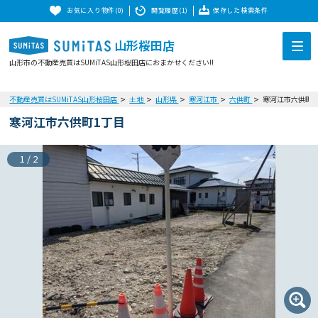
お気に入り物件(0)
閲覧履歴(1)
保存した検索条件
山形桜田店
山形市の不動産売買はSUMiTAS山形桜田店におまかせください!!
不動産売買はSUMiTAS山形桜田店
土地
山形県
寒河江市
六供町
寒河江市六供町1
寒河江市六供町1丁目
1
/
2