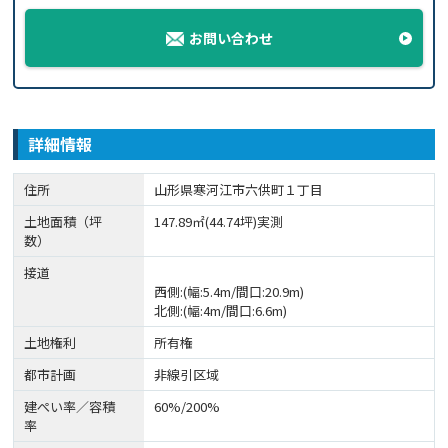
お問い合わせ
詳細情報
住所
山形県寒河江市六供町１丁目
土地面積（坪
147.89㎡(44.74坪)実測
数）
接道
西側:(幅:5.4m/間口:20.9m)
北側:(幅:4m/間口:6.6m)
土地権利
所有権
都市計画
非線引区域
建ぺい率／容積
60%/200%
率