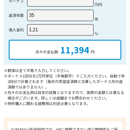
ボーナス
万円
返済年数
年
借入金利
％
11,394
月々の支払額
円
※数値は全て半角で入力してください。
※ボーナス1回分を1万円単位（半角数字）でご入力ください。自動で年
2回分で計算されます（毎月の希望返済額と合算したボーナス月の返
済額ではありません）。
※月々のお支払例は目安の試算となりますので、実際の金額とは異なる
場合がございます。詳しくは店舗までお問合わせください。
※物件購入に関わる諸費用は別途必要となります。
SUMiTAS山形桜田店では、HPに掲載できない非公開物件もご紹