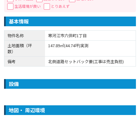
生活環境が良い
とりあえず
基本情報
物件名称
寒河江市六供町1丁目
土地面積（坪
147.89㎡(44.74坪)実測
数）
備考
北側道路セットバック要(工事は売主負担)
設備
地図・ 周辺環境