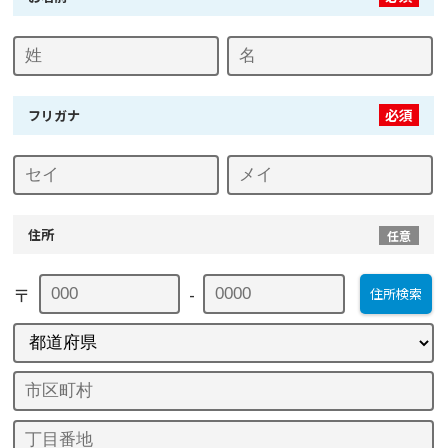
必須
フリガナ
住所
任意
〒
-
住所検索